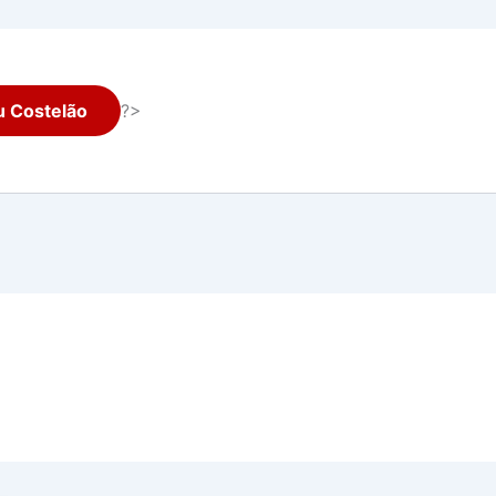
 Costelão
?>