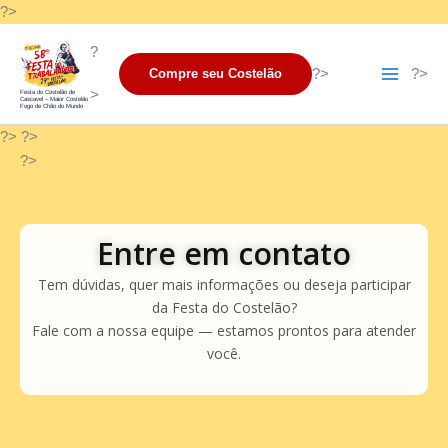
Ir
?>
para
?
o
?>
?>
Compre seu Costelão
conteúdo
>
Festa do Costelão de
Cascavel – Maior Costelão
Fogo de Chão do Mundo
?> ?>
?>
Entre em contato
Tem dúvidas, quer mais informações ou deseja participar
da Festa do Costelão?
Fale com a nossa equipe — estamos prontos para atender
você.