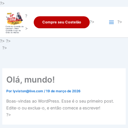
Ir
?>
para
?
o
?>
?>
Compre seu Costelão
conteúdo
Festa do Costelão de
>
Cascavel – Maior
Costelão Fogo de
Chão do Mundo
?> ?>
?>
Olá, mundo!
Por
lyviston@live.com
/
19 de março de 2026
Boas-vindas ao WordPress. Esse é o seu primeiro post.
Edite-o ou exclua-o, e então comece a escrever!
?>